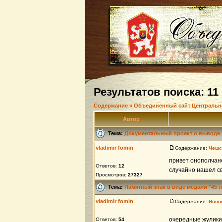
Результатов поиска: 11
Содержание « Объединенный сайт Центральн
Автор
Тема:
Документальный проект о выводе в
vladimir fomin
Содержание:
Чешс
привет онополчане
Ответов:
12
случайно нашел св
Просмотров:
27327
Тема:
Памятный знак в виде медали "45 л
vladimir fomin
Содержание:
Ново
очередные жулики
Ответов:
54