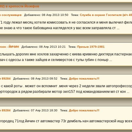
302) в крепости Йозефов
к сослуживцев
Добавлено: 08 Апр 2013 10:50 Тема:
Служба в охране Госпиталя (в/ч 4
71 году лежал месяц хотели комиссовать я не согласился и меня вылечил фел
е знаю а что такое бабовщина нагляделся у вас всем заправляла ст ...
изон - ЙИЧИН
Добавлено: 08 Апр 2013 10:21 Тема:
Призыв 1979-1981
услышать дорогих мне хохлов захарченко с киева кривенко дихтярук пастернак
ач с одессы а также зайцев и селиверстов с тулы губин с поныр ...
п 89284
Добавлено: 08 Апр 2013 09:52 Тема:
Добро пожаловать!!!
с какой роты . может он вспомнит .меня через 2 недели звали автопрофессор
ртгородок а рядом разбирали мотор зил157 под командованием мл ст кон ...
п 89284
Добавлено: 07 Апр 2013 18:30 Тема:
Добро пожаловать!!!
г городец 71год йичин ст автомастер 73г дембель нач автомастерской ищу все