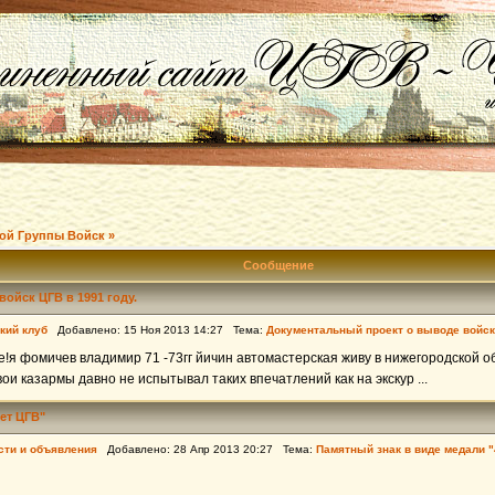
ой Группы Войск »
Сообщение
ойск ЦГВ в 1991 году.
кий клуб
Добавлено: 15 Ноя 2013 14:27 Тема:
Документальный проект о выводе войск 
!я фомичев владимир 71 -73гг йичин автомастерская живу в нижегородской обл
ои казармы давно не испытывал таких впечатлений как на экскур ...
ет ЦГВ"
сти и объявления
Добавлено: 28 Апр 2013 20:27 Тема:
Памятный знак в виде медали "