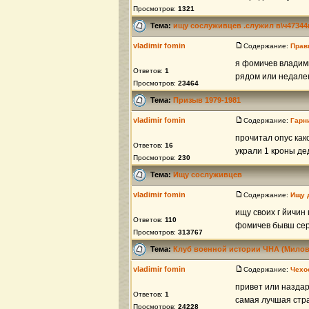
Просмотров:
1321
Тема:
ищу сослуживцев .служил в\ч47344
vladimir fomin
Содержание:
Прав
я фомичев владими
Ответов:
1
рядом или недале
Просмотров:
23464
Тема:
Призыв 1979-1981
vladimir fomin
Содержание:
Гарн
прочитал опус како
Ответов:
16
украли 1 кроны де
Просмотров:
230
Тема:
Ищу сослуживцев
vladimir fomin
Содержание:
Ищу 
ищу своих г йичин
Ответов:
110
фомичев бывш серж
Просмотров:
313767
Тема:
Клуб военной истории ЧНА (Милов
vladimir fomin
Содержание:
Чехо
привет или наздар
Ответов:
1
самая лучшая стра
Просмотров:
24228