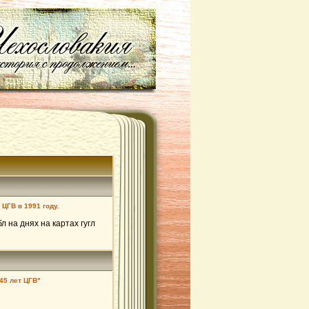
ЦГВ в 1991 году.
 на днях на картах гугл
45 лет ЦГВ"