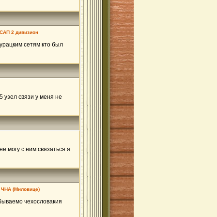
 САП 2 дивизион
дурацким сетям кто был
5 узел связи у меня не
не могу с ним связаться я
 ЧНА (Миловице)
абываемо чехословакия