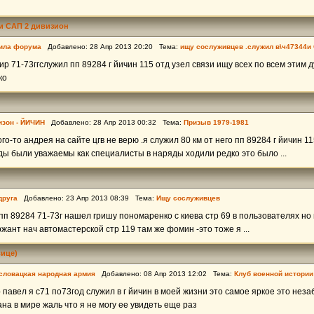
и САП 2 дивизион
ила форума
Добавлено: 28 Апр 2013 20:20 Тема:
ищу сослуживцев .служил в\ч47344и
р 71-73ггслужил пп 89284 г йичин 115 отд узел связи ищу всех по всем этим 
ко
изон - ЙИЧИН
Добавлено: 28 Апр 2013 00:32 Тема:
Призыв 1979-1981
го-то андрея на сайте цгв не верю .я служил 80 км от него пп 89284 г йичин 11
ды были уважаемы как специалисты в наряды ходили редко это было ...
друга
Добавлено: 23 Апр 2013 08:39 Тема:
Ищу сослуживцев
 пп 89284 71-73г нашел гришу пономаренко с киева стр 69 в пользователях но 
ант нач автомастерской стр 119 там же фомин -это тоже я ...
ице)
словацкая народная армия
Добавлено: 08 Апр 2013 12:02 Тема:
Клуб военной истории
 павел я с71 по73год служил в г йичин в моей жизни это самое яркое это нез
на в мире жаль что я не могу ее увидеть еще раз