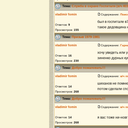
Тема:
Служба в охране Госпиталя (в/ч 40
vladimir fomin
Содержание:
Поис
был в госпитале в
Ответов:
9
такое дедовщина н
Просмотров:
155
Тема:
Призыв 1979-1981
vladimir fomin
Содержание:
Гарн
хочу увидеть или 
Ответов:
16
зиненко дурных кув
Просмотров:
230
Тема:
Добро пожаловать!!!
vladimir fomin
Содержание:
в/ч п
шиханов не помню 
Ответов:
14
потом сделали спо
Просмотров:
268
Тема:
Добро пожаловать!!!
vladimir fomin
Содержание:
в/ч п
я вас тоже ни-нов
Ответов:
14
Просмотров:
268