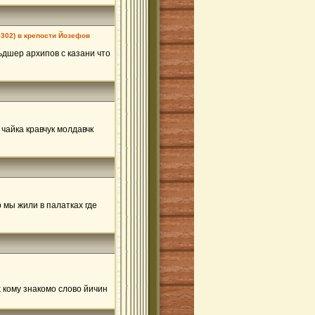
0302) в крепости Йозефов
ьдшер архипов с казани что
 чайка кравчук молдавчк
 мы жили в палатках где
х кому знакомо слово йичин