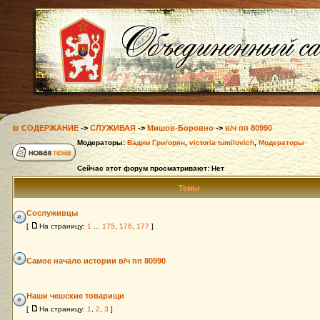
₪ СОДЕРЖАНИЕ
->
СЛУЖИВАЯ
->
Мишов-Боровно
->
в/ч пп 80990
Модераторы:
Вадим Григорян
,
victoria tumilovich
,
Модераторы
Сейчас этот форум просматривают: Нет
Темы
Сослуживцы
[
На страницу:
1
...
175
,
176
,
177
]
Самое начало истории в/ч пп 80990
Наши чешские товарищи
[
На страницу:
1
,
2
,
3
]