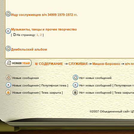
Ищу сослуживцев в/ч 34909 1970-1972 гг.
Музыканты, танцы и прочее творчество
[
На страницу:
1
,
2
]
Дембельский альбом
₪ СОДЕРЖАНИЕ
->
СЛУЖИВАЯ
->
Мишов-Боровно
->
в/ч п
Новые сообщения
Нет новых сообщений
Новые сообщения [ Популярная тема ]
Нет новых сообщений [ Популярная т
Новые сообщения [ Тема закрыта ]
Нет новых сообщений [ Тема закрыта
©2007 Объединенный сайт ЦГ