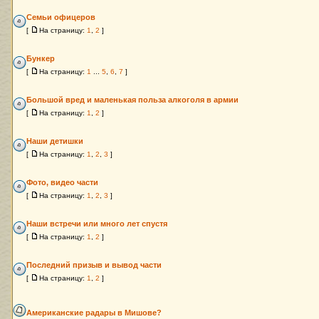
Семьи офицеров
[
На страницу:
1
,
2
]
Бункер
[
На страницу:
1
...
5
,
6
,
7
]
Большой вред и маленькая польза алкоголя в армии
[
На страницу:
1
,
2
]
Наши детишки
[
На страницу:
1
,
2
,
3
]
Фото, видео части
[
На страницу:
1
,
2
,
3
]
Наши встречи или много лет спустя
[
На страницу:
1
,
2
]
Последний призыв и вывод части
[
На страницу:
1
,
2
]
Американские радары в Мишове?