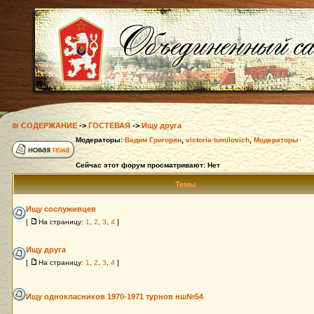
₪ СОДЕРЖАНИЕ
->
ГОСТЕВАЯ
->
Ищу друга
Модераторы:
Вадим Григорян
,
victoria tumilovich
,
Модераторы
Сейчас этот форум просматривают: Нет
Темы
Ищу сослуживцев
[
На страницу:
1
,
2
,
3
,
4
]
Ищу друга
[
На страницу:
1
,
2
,
3
,
4
]
Ищу однокласников 1970-1971 турнов нш№54