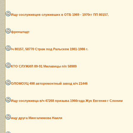
Ищу сослуживцев служивших в ОТБ 1969 - 1970гг ПП 80157.
френштадт
/ч 80157, 58770 Страж под Ральскем 1981-1986 г.
КТО СЛУЖИЛ 89-91 Милавицы п/п 58989
ОЛОМОУЦ 498 авторемонтный завод в/ч 21446
Ищу сослуживца в/ч 47268 призыва 1966года Жук Евгения г Слоним
ищу друга Мингалимова Наиля