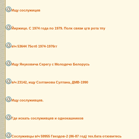
Ищу сослужицев
Йиржице. С 1974 года по 1979. Полк связи цгв рота тпу
в\ч 53644 75отб 1974-1976гг
Ищу Януковича Серегу с Молодечо Белорусь
в/ч 23142, ищу Солтанова Султана, ДМВ-1990
Ищу сослуживцев.
Где искать сослуживцев и однокашников
Сослуживцы в/ч 59955 Гвездов-2 (86-87 год) тех.бата отзовитесь