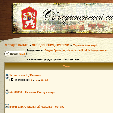
₪ СОДЕРЖАНИЕ
->
ОБЪЕДИНЕНИЯ, ВСТРЕЧИ
->
Украинский клуб
Модераторы:
Вадим Григорян
,
victoria tumilovich
,
Модераторы
Сейчас этот форум просматривают: Нет
Темы
Украинские ЦГВшники
[
На страницу:
1
...
10
,
11
,
12
]
п/п 01806 г. Белины Сослуживцы
Божи Дар. Отдельный батальон связи.