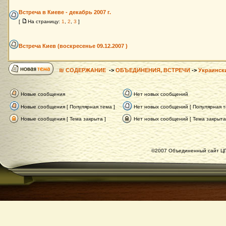
Встреча в Киеве - декабрь 2007 г.
[
На страницу:
1
,
2
,
3
]
Встреча Киев (воскресенье 09.12.2007 )
₪ СОДЕРЖАНИЕ
->
ОБЪЕДИНЕНИЯ, ВСТРЕЧИ
->
Украинск
Новые сообщения
Нет новых сообщений
Новые сообщения [ Популярная тема ]
Нет новых сообщений [ Популярная т
Новые сообщения [ Тема закрыта ]
Нет новых сообщений [ Тема закрыта
©2007 Объединенный сайт ЦГ