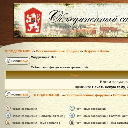
₪ СОДЕРЖАНИЕ
->
Восстановленные форумы
->
Встречи в Киеве.
Модераторы: Нет
Сейчас этот форум просматривают: Нет
Темы
В этом форуме п
Щёлкните
Начать новую тему
,
₪ СОДЕРЖАНИЕ
->
Восстановленные форумы
->
Встречи 
Новые сообщения
Нет новых сообщений
Новые сообщения [ Популярная тема ]
Нет новых сообщений [ Популярная т
Новые сообщения [ Тема закрыта ]
Нет новых сообщений [ Тема закрыта