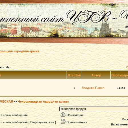
овацкая народная армия
ют: Нет
О
ы
Ответов
Автор
Просмотр
Владыка Павел
1
24154
ЧЕСКАЯ
->
Чехословацкая народная армия
ет новых сообщений
Объявление
Вы
т новых сообщений [ Популярная тема ]
Прилепленная
Вы
не може