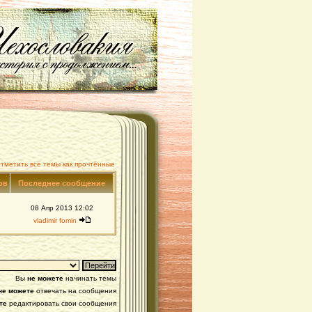
тметить все темы как прочтённые
ов
Последнее сообщение
08 Апр 2013 12:02
vladimir fomin
Вы
не можете
начинать темы
не можете
отвечать на сообщения
те
редактировать свои сообщения