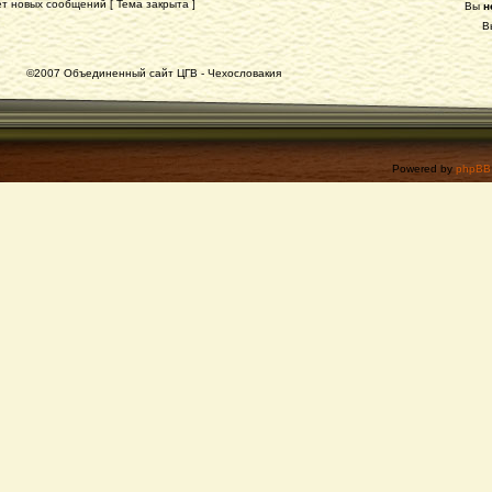
т новых сообщений [ Тема закрыта ]
Вы
н
В
©2007 Объединенный сайт ЦГВ - Чехословакия
Powered by
phpBB