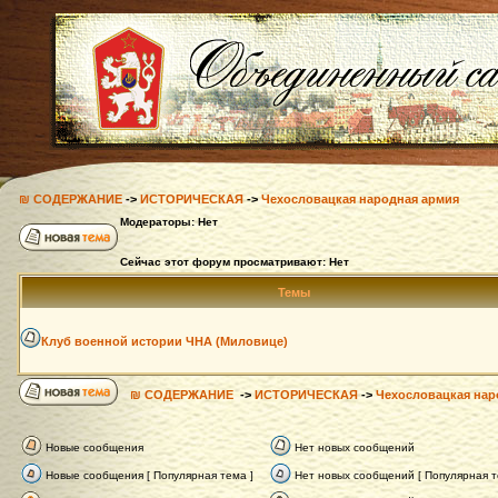
₪ СОДЕРЖАНИЕ
->
ИСТОРИЧЕСКАЯ
->
Чехословацкая народная армия
Модераторы: Нет
Сейчас этот форум просматривают: Нет
Темы
Клуб военной истории ЧНА (Миловице)
₪ СОДЕРЖАНИЕ
->
ИСТОРИЧЕСКАЯ
->
Чехословацкая нар
Новые сообщения
Нет новых сообщений
Новые сообщения [ Популярная тема ]
Нет новых сообщений [ Популярная т