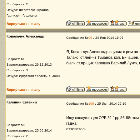
Сообщения: 2
Откуда: Шепетовка Украина
Гарнизон: Градчаны
Вернуться к началу
Ковальчук Александр
Сообщение №
99
/ 24 Янв 2014 15:06
Я, Ковальчук Александр служил в рем.рот
Талако, ст.лей-нт Туманов, кап. Бичаше
Возраст: 61
были ст.пр-щик Капошко Василий Лукич,
Зарегистрирован: 29.12.2013
Сообщения: 3
Откуда: Иркутская область, с. Зоны
Вернуться к началу
Калинин Евгений
Сообщение №
100
/ 25 Июн 2014 22:19
Ищу сослуживцев ОРБ 31 1рр 86-88г ком 
гаджа
Возраст: 58
отзовитесь
Зарегистрирован: 25.06.2014
Сообщения: 2