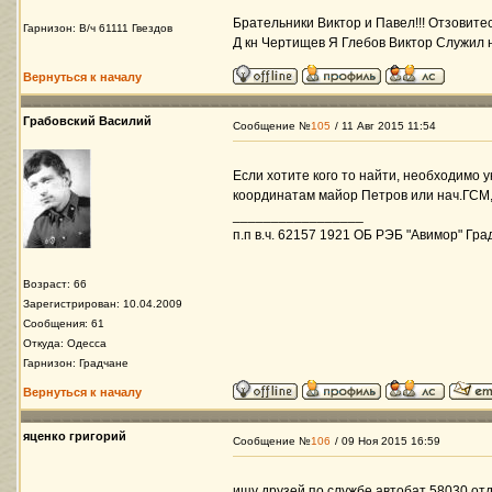
Брательники Виктор и Павел!!! Отзовит
Гарнизон: В/ч 61111 Гвездов
Д кн Чертищев Я Глебов Виктор Служил 
Вернуться к началу
Грабовский Василий
Сообщение №
105
/ 11 Авг 2015 11:54
Если хотите кого то найти, необходимо 
координатам майор Петров или нач.ГСМ, 
_________________
п.п в.ч. 62157 1921 ОБ РЭБ "Авимор" Гр
Возраст: 66
Зарегистрирован: 10.04.2009
Сообщения: 61
Откуда: Одесса
Гарнизон: Градчане
Вернуться к началу
яценко григорий
Сообщение №
106
/ 09 Ноя 2015 16:59
ищу друзей по службе автобат 58030 отд