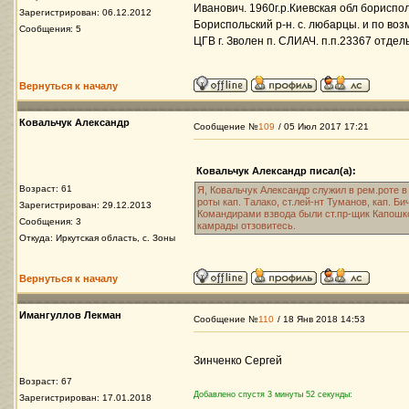
Иванович. 1960г.р.Киевская обл бориспо
Зарегистрирован: 06.12.2012
Бориспольский р-н. с. любарцы. и по во
Сообщения: 5
ЦГВ г. Зволен п. СЛИАЧ. п.п.23367 отдель
Вернуться к началу
Ковальчук Александр
Сообщение №
109
/ 05 Июл 2017 17:21
Ковальчук Александр писал(а):
Возраст: 61
Я, Ковальчук Александр служил в рем.роте в
роты кап. Талако, ст.лей-нт Туманов, кап. 
Зарегистрирован: 29.12.2013
Командирами взвода были ст.пр-щик Капошк
Сообщения: 3
камрады отзовитесь.
Откуда: Иркутская область, с. Зоны
Вернуться к началу
Имангуллов Лекман
Сообщение №
110
/ 18 Янв 2018 14:53
Зинченко Сергей
Возраст: 67
Добавлено спустя 3 минуты 52 секунды:
Зарегистрирован: 17.01.2018