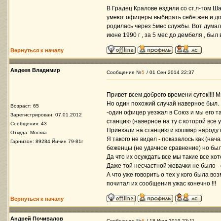
В Градец Кралове ездили со ст.л-том Ша
умеют офицеры выбирать себе жен и дочк
родилась через 5мес службы. Вот думал
июне 1990 г , за 5 мес до дембеля , был 
Вернуться к началу
Авдеев Владимир
Сообщение №
5
/ 01 Сен 2014 22:37
Привет всем доброго времени суток!!!! 
Но один похожий случай наверное был.
Возраст: 65
-один офицер уезжал в Союз и мы его т
Зарегистрирован: 07.01.2012
станцию (наверное на ту с которой все у
Сообщения: 43
Приехали на станцию и кошмар народу 
Откуда: Москва
Я такого не видел - показалось как (нач
Гарнизон: 89284 Йичин 79-81г
беженцы (не удачное сравнение) но было
Да что их осуждать все мы такие все хо
Даже той несчастной жевачки не было - 
А что уже говорить о тех у кого была в
почитал их сообщения ужас конечно !!!
Вернуться к началу
Андрей Почивалов
Сообщение №
6
/ 18 Июл 2019 23:11