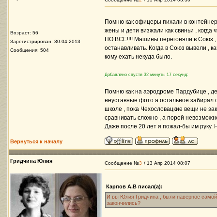
Помню как офицеры пихали в контейнеры
жены и дети визжали как свиньи , когда 
Возраст: 56
НО ВСЕ!!!! Машины перегоняли в Союз , 
Зарегистрирован: 30.04.2013
останавливать. Когда в Союз вывели , к
Сообщения: 504
кому ехать некуда было.
Добавлено спустя 32 минуты 17 секунд:
Помню как на аэродроме Пардубице , д
неуставные фото а остальное забирал 
школе , пока Чехословацкие вещи не з
сравнивать сложно , а порой невозможно
Даже после 20 лет я пожал-бы им руку. Н
Вернуться к началу
Гридчина Юлия
Сообщение №
3
/ 13 Апр 2014 08:07
Карпов А.В писал(а):
И вы Юлия Гридчина , были наверное самой
закончились?