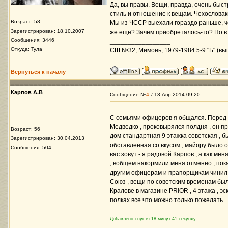
Да, вы правы. Вещи, правда, очень быст
стиль и отношение к вещам. Чехословак
Возраст: 58
Мы из ЧССР выехали гораздо раньше, чем
Зарегистрирован: 18.10.2007
же еще? Зачем приобреталось-то? Но в
Сообщения: 3446
_________________
Откуда: Тула
СШ №32, Мимонь, 1979-1984 5-9 "Б" (вып
Вернуться к началу
Карпов А.В
Сообщение №
4
/ 13 Апр 2014 09:20
С семьями офицеров я общался. Перед
Медведко , проковырялся полдня , он пр
Возраст: 56
дом стандартная 9 этажка советская , б
Зарегистрирован: 30.04.2013
обставленная со вкусом , майору было ок
Сообщения: 504
вас зовут - я рядовой Карпов , а как ме
, вобщем накормили меня отменно , пок
другим офицерам и прапорщикам чинил м
Союз , вещи по советским временам был
Кралове в магазине PRIOR , 4 этажа , эс
полках все что можно только пожелать.
Добавлено спустя 18 минут 41 секунду: