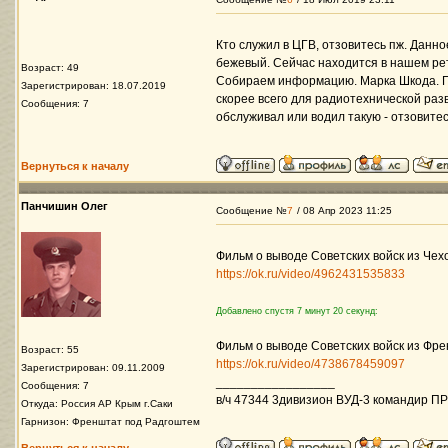
Кто служил в ЦГВ, отзовитесь пж. Данн
бежевый. Сейчас находится в нашем рет
Возраст: 49
Собираем информацию. Марка Шкода. П
Зарегистрирован: 18.07.2019
скорее всего для радиотехнической разв
Сообщения: 7
обслуживал или водил такую - отзовитесь
Вернуться к началу
Панчишин Олег
Сообщение №
7
/ 08 Апр 2023 11:25
Фильм о выводе Советских войск из Чехо
https://ok.ru/video/4962431535833
Добавлено спустя 7 минут 20 секунд:
Фильм о выводе Советских войск из Фре
Возраст: 55
https://ok.ru/video/4738678459097
Зарегистрирован: 09.11.2009
_________________
Сообщения: 7
в/ч 47344 3дивизион ВУД-3 командир ПР
Откуда: Россия АР Крым г.Саки
Гарнизон: Френштат под Радгоштем