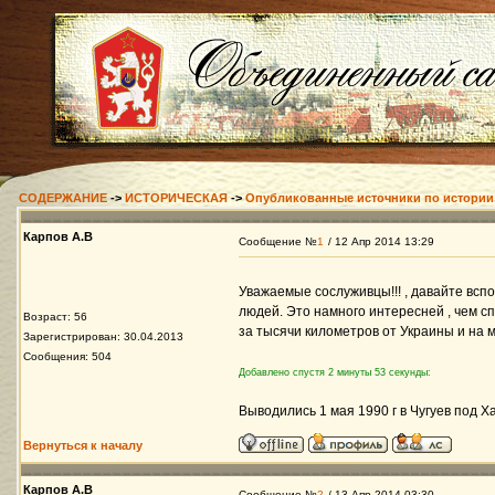
СОДЕРЖАНИЕ
->
ИСТОРИЧЕСКАЯ
->
Опубликованные источники по истории
Карпов А.В
Сообщение №
1
/ 12 Апр 2014 13:29
Уважаемые сослуживцы!!! , давайте всп
людей. Это намного интересней , чем сп
Возраст: 56
за тысячи километров от Украины и на м
Зарегистрирован: 30.04.2013
Сообщения: 504
Добавлено спустя 2 минуты 53 секунды:
Выводились 1 мая 1990 г в Чугуев под 
Вернуться к началу
Карпов А.В
Сообщение №
2
/ 13 Апр 2014 03:30