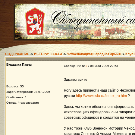
СОДЕРЖАНИЕ
->
ИСТОРИЧЕСКАЯ
->
Чехословацкая народная армия
->
Клуб 
Владыка Павел
Сообщение №
1
/ 08 Июл 2009 22:53
Здравствуйте!
Возраст: 55
могу здесь привести наш сайт о Чехосл
Зарегистрирован: 08.07.2009
русски
http://www.csla.cz/index_ru.htm
?
Сообщения: 1
Откуда: Чехословакия
Здесь мы хотим обективно информовать 
чехословацких офицеров и они говорют 
советских офицеров и солдатов на уров
У нас тоже Клуб Военной Истории Чехос
казармах Советской Армии. Можно это и