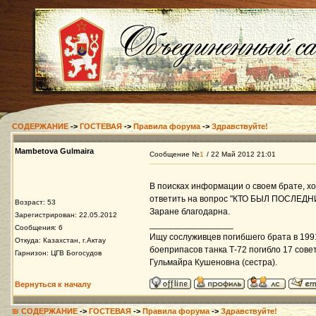
СОДЕРЖАНИЕ
->
ГОСТЕВАЯ
->
Правила форума
->
Здравствуйте!
Mambetova Gulmaira
Сообщение №
1
/ 22 Май 2012 21:01
В поисках информации о своем брате, хо
ответить на вопрос "КТО БЫЛ ПОСЛЕД
Возраст: 53
Заране благодарна.
Зарегистрирован: 22.05.2012
_________________
Сообщения: 6
Ищу сослуживцев погибшего брата в 1991 
Откуда: Казахстан, г.Актау
боеприпасов танка Т-72 погибло 17 сове
Гарнизон: ЦГВ Богосудов
Гульмайра Кушеновна (сестра).
Вернуться к началу
₪ СОДЕРЖАНИЕ
->
ГОСТЕВАЯ
->
Правила форума
->
Здравствуйте!