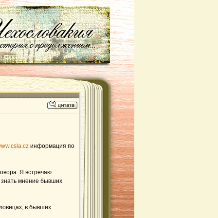
/www.csla.cz
информация по
овора. Я встречаю
л знать мнение бывших
ловицах, в бывших