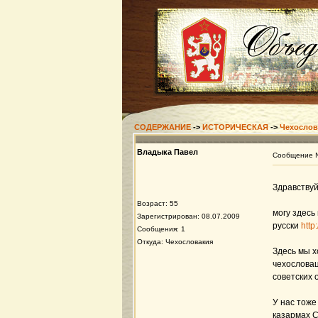
СОДЕРЖАНИЕ
->
ИСТОРИЧЕСКАЯ
->
Чехослов
Владыка Павел
Сообщение
Здравствуй
Возраст: 55
могу здесь
Зарегистрирован: 08.07.2009
русски
http
Сообщения: 1
Откуда: Чехословакия
Здесь мы х
чехословац
советских 
У нас тоже
казармах С