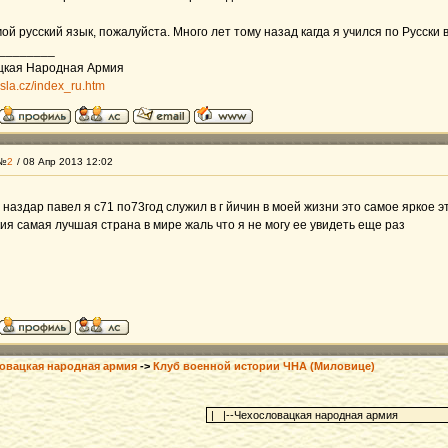
ой русский язык, пожалуйста. Много лет тому назад кагда я учился по Русски 
________
цкая Народная Армия
csla.cz/index_ru.htm
 №
2
/ 08 Апр 2013 12:02
 наздар павел я с71 по73год служил в г йичин в моей жизни это самое яркое 
ия самая лучшая страна в мире жаль что я не могу ее увидеть еще раз
овацкая народная армия
->
Клуб военной истории ЧНА (Миловице)