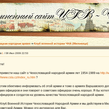
ацкая народная армия
->
Клуб военной истории ЧНА (Миловице)
 №
1
/ 08 Июл 2009 22:53
те!
 привести наш сайт о Чехословацкой народной армии лет 1954-1989 на
http:/
://www.csla.cz/index_ru.htm
?
отим обективно информовать об этой армии и тоже о армиях Варшавского дог
ких офицеров и они говорют о советских офицерах очень хорошо. Я бы хоте
офицеров и солдатов на уровень качества Чехословацкой народной армии.
 Клуб Военной Истории Чехословацкой Hародной Aрмии и мы действуем в Ми
оветской Армии. Можно это интересно для Вас.