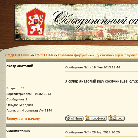
СОДЕРЖАНИЕ
->
ГОСТЕВАЯ
->
Правила форума
->
ищу сослуживцев .служил 
скляр анатолий
Сообщение №
1
/ 19 Фев 2013 19:44
я.скляр анатолий ищу сослуживцев .служ
Возраст: 63
Зарегистрирован: 19.02.2013
Сообщения: 2
Откуда: Бердянск
Гарнизон: Френштад в\ч47344
Вернуться к началу
vladimir fomin
Сообщение №
2
/ 28 Апр 2013 20:20