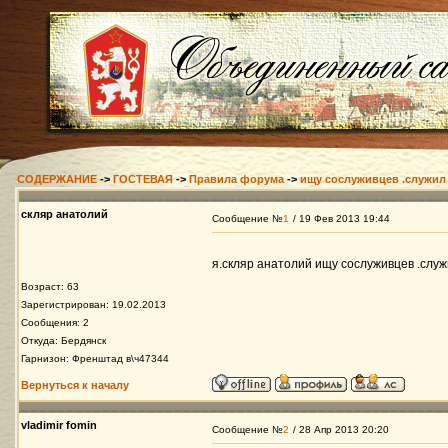
СОДЕРЖАНИЕ
->
ГОСТЕВАЯ
->
Правила форума
->
ищу сослуживцев .служил 
скляр анатолий
Сообщение №
1
/ 19 Фев 2013 19:44
я.скляр анатолий ищу сослуживцев .служ
Возраст: 63
Зарегистрирован: 19.02.2013
Сообщения: 2
Откуда: Бердянск
Гарнизон: Френштад в\ч47344
Вернуться к началу
vladimir fomin
Сообщение №
2
/ 28 Апр 2013 20:20