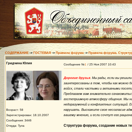
СОДЕРЖАНИЕ
->
ГОСТЕВАЯ
->
Правила форума
->
Правила форума. Структур
Гридчина Юлия
Сообщение №
1
/ 25 Ноя 2007 10:43
Дорогие друзья
. Мы рады, если вы решил
заинтересованы в том, чтобы как можно б
войск, стали частыми и активными посет
Предлагаем вам внимательно ознакомитьс
гостеприимную атмосферу общения. Мы на
недоразумений и конфликтных ситуаций. Е
нарушать. Выскажите свое несогласие ад
Возраст: 58
вашему мнению, и если сочтут его рациона
Зарегистрирован: 18.10.2007
Сообщения: 3446
Структура форума, создание новых те
Откуда: Тула