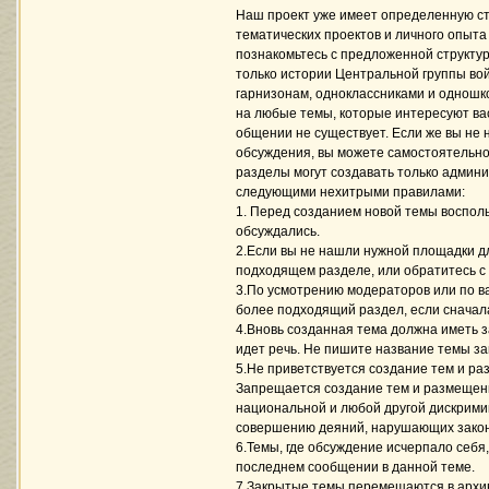
Наш проект уже имеет определенную ст
тематических проектов и личного опыта
познакомьтесь с предложенной структур
только истории Центральной группы вой
гарнизонам, одноклассниками и одношк
на любые темы, которые интересуют вас
общении не существует. Если же вы не
обсуждения, вы можете самостоятельно
разделы могут создавать только админ
следующими нехитрыми правилами:
1. Перед созданием новой темы воспол
обсуждались.
2.Если вы не нашли нужной площадки д
подходящем разделе, или обратитесь с
3.По усмотрению модераторов или по в
более подходящий раздел, если сначал
4.Вновь созданная тема должна иметь з
идет речь. Не пишите название темы за
5.Не приветствуется создание тем и ра
Запрещается создание тем и размещени
национальной и любой другой дискримин
совершению деяний, нарушающих зако
6.Темы, где обсуждение исчерпало себя
последнем сообщении в данной теме.
7.Закрытые темы перемещаются в архив 