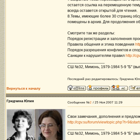
остается ссылка на перемещенную тему.
всегда оставется открытой для чтения.
8.Темы, имеющие более 30 страниц обс
помещены в архив. Для продолжения об
Смотрите так же разделы:
Порядок регистрации и заполнения пр
Правила общения и этика поведения
ht
Порядок разрешения конфликтов и спо
Санкции к нарушителям правил
http://c
_________________
СШ №32, Мимонь, 1979-1984 5-9 "Б" (вып
Последний раз редактировалось: Гридчина Юлия
Вернуться к началу
Гридчина Юлия
Сообщение №
2
/ 25 Ноя 2007 11:29
Свои замечания, дополнения и предлож
http://cgv.su/forum/viewtopic.php?t=9&star
_________________
СШ №32, Мимонь, 1979-1984 5-9 "Б" (вып