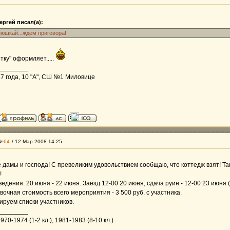
ргей писал(а):
енюшкай...ждём приговора!
тку" оформляет.....
________
7 года, 10 "А", СШ №1 Миловице
 №
64
/ 12 Мар 2008 14:25
дамы и господа! С превеликим удовольствием сообщаю, что коттедж взят! Та
!
едения: 20 июня - 22 июня. Заезд 12-00 20 июня, сдача руин - 12-00 23 июня 
очная стоимость всего мероприятия - 3 500 руб. с участника.
руем списки участников.
________
70-1974 (1-2 кл.), 1981-1983 (8-10 кл.)