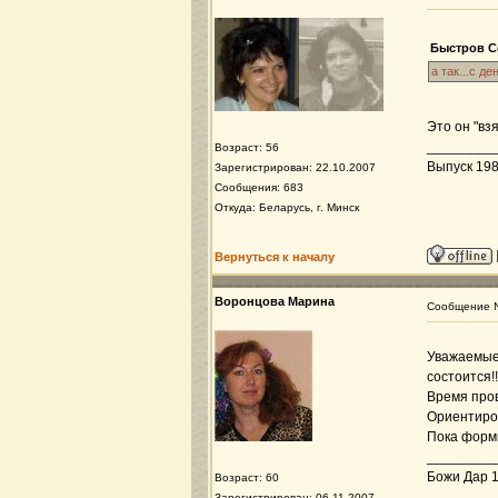
Быстров Се
а так...с д
Это он "взя
_________
Возраст: 56
Выпуск 198
Зарегистрирован: 22.10.2007
Сообщения: 683
Откуда: Беларусь, г. Минск
Вернуться к началу
Воронцова Марина
Сообщение
Уважаемые 
состоится!!
Время пров
Ориентиров
Пока форми
_________
Божи Дар 19
Возраст: 60
Зарегистрирован: 06.11.2007