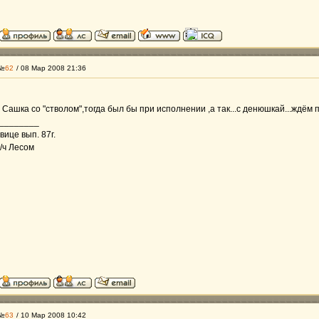
 №
62
/ 08 Мар 2008 21:36
Сашка со "стволом",тогда был бы при исполнении ,а так...с денюшкай...ждём 
________
ице вып. 87г.
/ч Лесом
 №
63
/ 10 Мар 2008 10:42