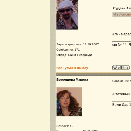
Сурдин Ал
И в Ломоно
Ага - в ар
_________
Зарегистрирован: 18.10.2007
сш № 44, Я
Сообщения: 171
Откуда: Санкт-Петербург
Вернуться к началу
Воронцова Марина
Сообщение
А тетеньки
_________
Божи Дар 19
Возраст: 60