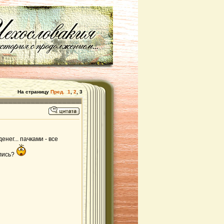
На страницу
Пред.
1
,
2
,
3
денег... пачками - все
ались?