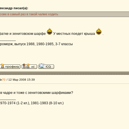
ександр писал(а):
сове в самый раз в такой чалме ходить
афатке и зенитовском шарфе
У местных поедет крыша
.
________
ромерж, выпуск 1988, 1980-1985, 3-7 классы
 №
70
/ 12 Мар 2008 15:39
 в чадре и тоже с зенитовскими шарфиками?
________
70-1974 (1-2 кл.), 1981-1983 (8-10 кл.)