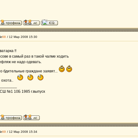
 №
68
/ 12 Мар 2008 15:30
атарка !!
сове в самый раз в такой чалме ходить
уфляж не надо одевать.
о бдительные граждане заявят...
 охота..
________
СШ №1 10Б 1985 г.выпуск
 №
69
/ 12 Мар 2008 15:34