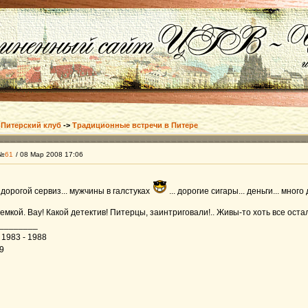
>
Питерский клуб
->
Традиционные встречи в Питере
 №
61
/ 08 Мар 2008 17:06
 дорогой сервиз... мужчины в галстуках
... дорогие сигары... деньги... много 
емкой. Вау! Какой детектив! Питерцы, заинтриговали!.. Живы-то хоть все ост
________
1983 - 1988
9