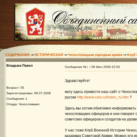
СОДЕРЖАНИЕ
->
ИСТОРИЧЕСКАЯ
->
Чехословацкая народная армия
->
Клуб 
Владыка Павел
Сообщение №
1
/ 08 Июл 2009 22:53
Здравствуйте!
Возраст: 55
могу здесь привести наш сайт о Чехосл
Зарегистрирован: 08.07.2009
русски
http://www.csla.cz/index_ru.htm
?
Сообщения: 1
Откуда: Чехословакия
Здесь мы хотим обективно информовать 
чехословацких офицеров и они говорют 
советских офицеров и солдатов на уров
У нас тоже Клуб Военной Истории Чехос
казармах Советской Армии. Можно это и