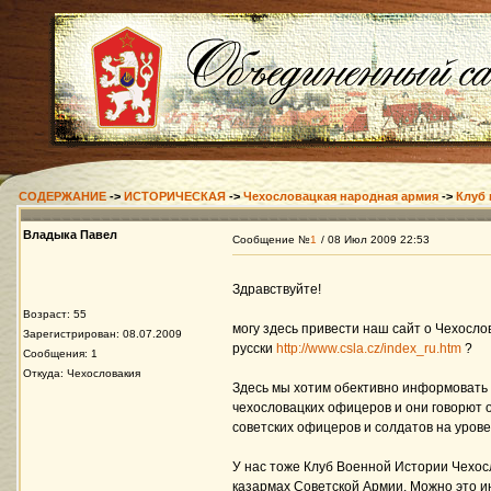
СОДЕРЖАНИЕ
->
ИСТОРИЧЕСКАЯ
->
Чехословацкая народная армия
->
Клуб 
Владыка Павел
Сообщение №
1
/ 08 Июл 2009 22:53
Здравствуйте!
Возраст: 55
могу здесь привести наш сайт о Чехосл
Зарегистрирован: 08.07.2009
русски
http://www.csla.cz/index_ru.htm
?
Сообщения: 1
Откуда: Чехословакия
Здесь мы хотим обективно информовать 
чехословацких офицеров и они говорют 
советских офицеров и солдатов на уров
У нас тоже Клуб Военной Истории Чехос
казармах Советской Армии. Можно это и