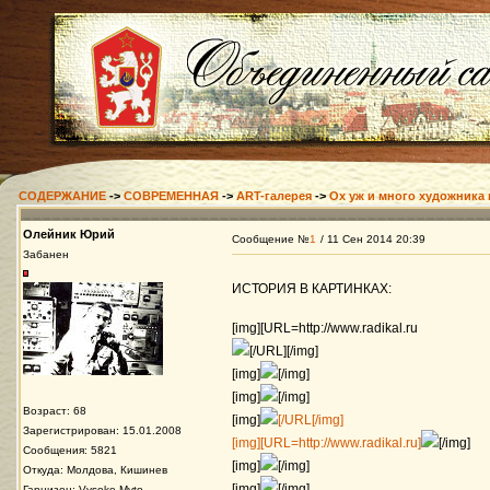
СОДЕРЖАНИЕ
->
СОВРЕМЕННАЯ
->
ART-галерея
->
Ох уж и много художника 
Олейник Юрий
Сообщение №
1
/ 11 Сен 2014 20:39
Забанен
ИСТОРИЯ В КАРТИНКАХ:
[img][URL=http://www.radikal.ru
[/URL][/img]
[img]
[/img]
[img]
[/img]
Возраст: 68
[img]
[/URL[/img]
Зарегистрирован: 15.01.2008
[img][URL=http://www.radikal.ru]
[/img]
Сообщения: 5821
[img]
[/img]
Откуда: Молдова, Кишинев
[img]
[/img]
Гарнизон: Vysoke Myto