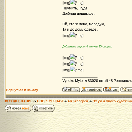
[img]
[/img]
І шумить, і гуде
Дрібний дощик іде..
Ой, хто ж мене, молодую,
Та й до дому одведе..
[img]
[/img]
Добавлено спустя 4 минуты 25 секунд:
[img]
[/img]
[img]
[/img]
[img]
[/img]
_________________
Vysoke Myto вч 83020 штаб 48 Ропшинск
Вернуться к началу
₪ СОДЕРЖАНИЕ
->
СОВРЕМЕННАЯ
->
ART-галерея
->
Ох уж и много художник