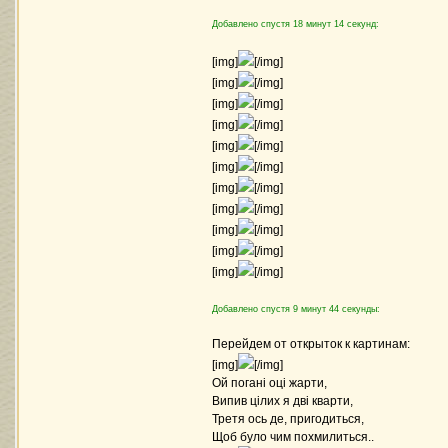
Добавлено спустя 18 минут 14 секунд:
[img]
[/img]
[img]
[/img]
[img]
[/img]
[img]
[/img]
[img]
[/img]
[img]
[/img]
[img]
[/img]
[img]
[/img]
[img]
[/img]
[img]
[/img]
[img]
[/img]
Добавлено спустя 9 минут 44 секунды:
Перейдем от открыток к картинам:
[img]
[/img]
Ой погані оці жарти,
Випив цілих я дві кварти,
Третя ось де, пригодиться,
Щоб було чим похмилиться..