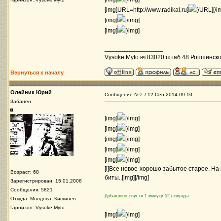
[img]URL=http://www.radikal.ru]
[/URL][/i
[img]
[/img]
[img]
[/img]
_________________
Vysoke Myto вч 83020 штаб 48 Ропшинск
Вернуться к началу
Олейник Юрий
Сообщение №
2
/ 12 Сен 2014 09:10
Забанен
[img]
[/img]
[img]
[/img]
[img]
[/img]
[img]
[/img]
[img]
[/img]
[i]Все новое-хорошо забытое старое. На 
Возраст: 68
биты..[img][/img]
Зарегистрирован: 15.01.2008
Сообщения: 5821
Добавлено спустя 1 минуту 52 секунды:
Откуда: Молдова, Кишинев
Гарнизон: Vysoke Myto
[img]
[/img]