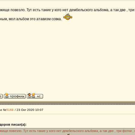
жище повезло. Тут есть такие у кого нет дембельского альбома, а так две , три
ным, мол альбом это атавизм совка.
ие №
5168
/ 23 Окт 2020 10:07
доров писал(а):
жище повезло. Тут есть такие у кого нет дембельского альбома, а так две , три фотки ,