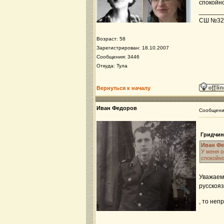
спокойно
_______
СШ №32, 
Возраст: 58
Зарегистрирован: 18.10.2007
Сообщения: 3446
Откуда: Тула
Вернуться к началу
Иван Федоров
Сообщен
Гридчин
Иван Ф
У меня о
спокойно
Уважаема
русскояз
, то не