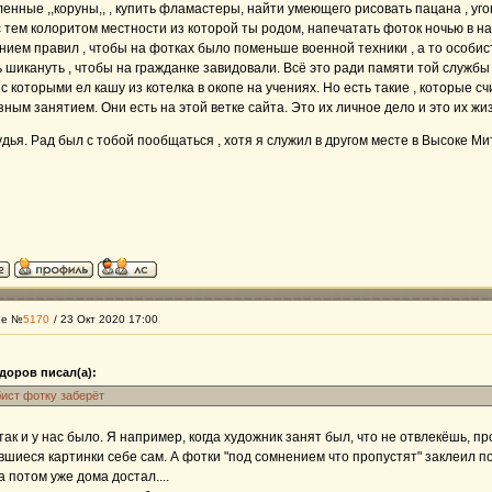
енные ,,коруны,, , купить фламастеры, найти умеющего рисовать пацана , угов
 тем колоритом местности из которой ты родом, напечатать фоток ночью в нар
ием правил , чтобы на фотках было поменьше военной техники , а то особист
 шикануть , чтобы на гражданке завидовали. Всё это ради памяти той службы 
с которыми ел кашу из котелка в окопе на учениях. Но есть такие , которые с
ным занятием. Они есть на этой ветке сайта. Это их личное дело и это их жиз
удья. Рад был с тобой пообщаться , хотя я служил в другом месте в Высоке Ми
ие №
5170
/ 23 Окт 2020 17:00
доров писал(а):
бист фотку заберёт
ак и у нас было. Я например, когда художник занят был, что не отвлекёшь, 
шиеся картинки себе сам. А фотки "под сомнением что пропустят" заклеил по
а потом уже дома достал....