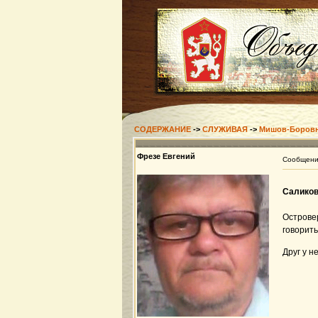
СОДЕРЖАНИЕ
->
СЛУЖИВАЯ
->
Мишов-Боров
Фрезе Евгений
Сообщен
Саликов
Островер
говорить
Друг у н