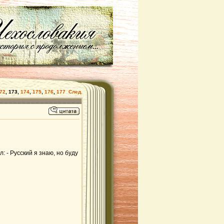
72
,
173
,
174
,
175
,
176
,
177
След.
 - Русский я знаю, но буду