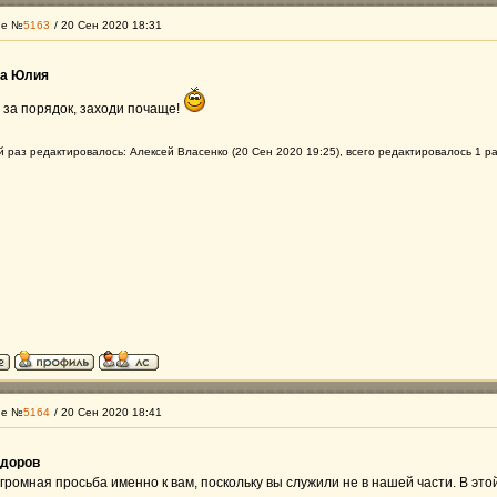
ие №
5163
/ 20 Сен 2020 18:31
на Юлия
 за порядок, заходи почаще!
 раз редактировалось: Алексей Власенко (20 Сен 2020 19:25), всего редактировалось 1 р
ие №
5164
/ 20 Сен 2020 18:41
едоров
громная просьба именно к вам, поскольку вы служили не в нашей части. В это