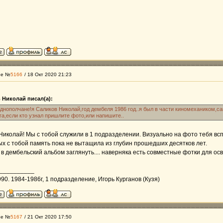
ие №
5166
/ 18 Окт 2020 21:23
 Николай писал(а):
днополчане!я Саликов Николай,год дембеля 1986 год..я был в части киномехаником,с
а,если кто узнал пришлите фото,или напишите..
Николай! Мы с тобой служили в 1 подразделении. Визуально на фото тебя вс
х с тобой память пока не вытащила из глубин прошедших десятков лет.
в дембельский альбом заглянуть.... наверняка есть совместные фотки для о
__________
990. 1984-1986г, 1 подразделение, Игорь Курганов (Кузя)
ие №
5167
/ 21 Окт 2020 17:50