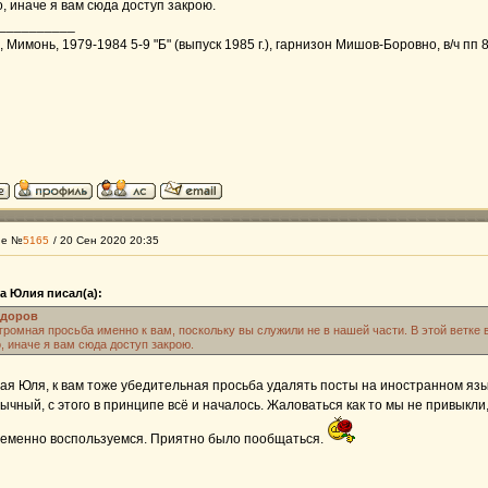
, иначе я вам сюда доступ закрою.
__________
Мимонь, 1979-1984 5-9 "Б" (выпуск 1985 г.), гарнизон Мишов-Боровно, в/ч пп 
ие №
5165
/ 20 Сен 2020 20:35
а Юлия писал(а):
едоров
громная просьба именно к вам, поскольку вы служили не в нашей части. В этой ветке 
, иначе я вам сюда доступ закрою.
я Юля, к вам тоже убедительная просьба удалять посты на иностранном язык
ычный, с этого в принципе всё и началось. Жаловаться как то мы не привыкли
пременно воспользуемся. Приятно было пообщаться.