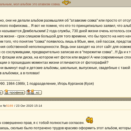
альным, мол альбом это атавизм совка.
о, они не делали альбом размышляя об "атавизме совка" или просто от отсут
упого пофигизма... Я вот не помню, что кто-то принципиально заявил, что аль
 называется Дембельским! 2 года службы, 730 дней жизни очень хотелось со
в жизни - срок слишком большой для того времени, что бы просто на него нач
ом того, что понятие "совка" появилось лишь в 90ые, мне, сей пассаж, предс
ия собственной неполноценности. Ведь они заходят на этот сайт для освеже
со сослуживцами, предварительно записав их в "пережитки совка"...!!! Да и к 
т флэшки или диска, на котором нет фоток или видео! А чем современные сп
ции о прошедших моментах жизни отличаются от фотографий?
и выкинут ещё и детские альбомы, школьные, выпускные, свадебные с такой 
в альбомах, а в головах!
__________
990. 1984-1986г, 1 подразделение, Игорь Курганов (Кузя)
ие №
5169
/ 23 Окт 2020 15:14
ы совершенно прав, я с тобой полностью согласен.
ешь, сколько было потрачено трудов красиво оформить этот альбом, которы