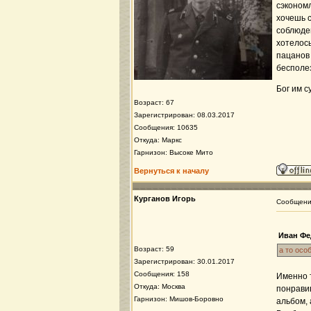
сэкономл
хочешь с
соблюден
хотелось
пацанов 
бесполез
Бог им с
Возраст: 67
Зарегистрирован: 08.03.2017
Сообщения: 10635
Откуда: Маркс
Гарнизон: Высоке Мито
Вернуться к началу
Курганов Игорь
Сообщен
Иван Фе
Возраст: 59
а то осо
Зарегистрирован: 30.01.2017
Сообщения: 158
Именно т
Откуда: Москва
понравив
Гарнизон: Мишов-Боровно
альбом, 