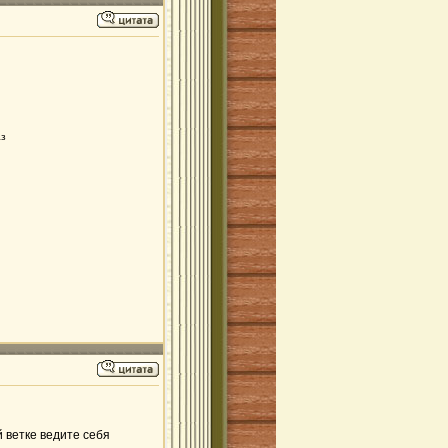
аз
й ветке ведите себя