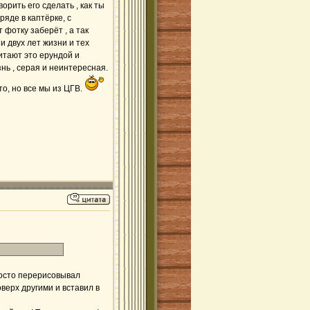
орить его сделать , как ты
яде в каптёрке, с
 фотку заберёт , а так
и двух лет жизни и тех
читают это ерундой и
нь , серая и неинтересная.
то, но все мы из ЦГВ.
просто перерисовывал
верх другими и вставил в