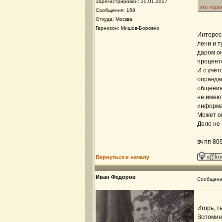
Зарегистрирован: 30.01.2017
это норм
Сообщения: 158
Откуда: Москва
Гарнизон: Мишов-Боровно
Интересн
лени и т
даром он
проценто
И с учёт
оправдан
общения 
не имею
информа
Может он
Дело не 
_______
вч пп 80
Вернуться к началу
Иван Федоров
Сообщен
Игорь, т
Вспомина