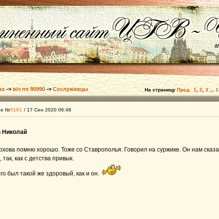
но
->
в/ч пп 80990
->
Сослуживцы
На страницу
Пред.
1
,
2
,
3
...
1
ие №
5161
/ 17 Сен 2020 06:48
 Николай
хова помню хорошо. Тоже со Ставрополья. Говорил на суржике. Он нам сказал:
, так, как с детства привык.
его был такой же здоровый, как и он.