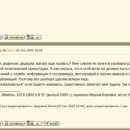
ие №
5162
/ 20 Сен 2020 18:28
, дяденьки, дедушки, как вас еще назвать? Мне совсем не хочется разбираться
кой политической ориентации. Я уже писала, что в этой ветке не должно быть н
наний о службе, информации о сослуживцах, фотографий и прочих важных 
убликаций. Поэтому без разбора удаляю всякую херь.
пожаловаться" если будете нажимать, существенно облегчит мне задачу. Так ч
__________
Мимонь, 1979-1984 5-9 "Б" (выпуск 1985 г.), гарнизон Мишов-Боровно, в/ч пп 
 раз редактировалось: Гридчина Юлия (20 Сен 2020 18:40), всего редактировалось 1 раз