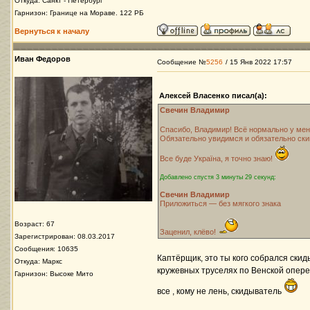
Откуда: Санкт - Петербург
Гарнизон: Границе на Мораве. 122 РБ
Вернуться к началу
Иван Федоров
Сообщение №
5256
/ 15 Янв 2022 17:57
Алексей Власенко писал(а):
Свечин Владимир
Спасибо, Владимир! Всё нормально у мен
Обязательно увидимся и обязательно ски
Все буде Україна, я точно знаю!
Добавлено спустя 3 минуты 29 секунд:
Свечин Владимир
Приложиться — без мягкого знака
Возраст: 67
Заценил, клёво!
Зарегистрирован: 08.03.2017
Сообщения: 10635
Каптёрщик, это ты кого собрался скид
Откуда: Маркс
кружевных труселях по Венской опере 
Гарнизон: Высоке Мито
все , кому не лень, скидыватель