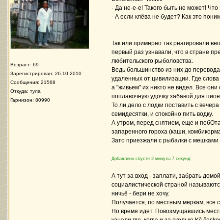
- Да не-е-е! Такого быть не может! Чт
- А если клёва не будет? Как это пони
Так или примерно так реагировали вн
первый раз узнавали, что в стране пр
любительского рыболовства.
Возраст: 69
Ведь большинство из них до перевода
Зарегистрирован: 26.10.2010
удаленных от цивилизации. Где слова 
Сообщения: 21568
а "живьем" их никто не видел. Все о
Откуда: тула
поплавочную удочку забавой для пион
Гарнизон: 80990
То ли дело с лодки поставить с вечер
семидесятки, и спокойно пить водку.
А утром, перед снятием, еще и побОта
запаренного гороха (каши, комбикорма)
Зато приезжали с рыбалки с мешками
Добавлено спустя 2 минуты 7 секунд:
А тут за вход - заплати, забрать домо
социалистической страной называются! 
ничьё - бери не хочу.
Получается, по местным меркам, все с
Но время идет. Повозмущавшись мест