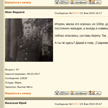
Вернуться к началу
Иван Федоров
Сообщение №
5270
/ 12 Фев 2023 16:17
Игорян, маска это хорошо, но 100гр. 
постоянно чередую, а иногда и совме
сейчас опасаюсь, суставы берегу. Так 
А ты чё здесь? Давай в тему ,,Совреме
Возраст: 67
Зарегистрирован: 08.03.2017
Сообщения: 10635
Откуда: Маркс
Гарнизон: Высоке Мито
Вернуться к началу
Васильев Юрий
Сообщение №
5271
/ 23 Фев 2023 05:47