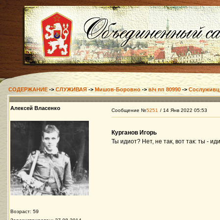
СОДЕРЖАНИЕ
->
СЛУЖИВАЯ
->
Мишов-Боровно
->
в/ч пп 80990
->
Сослужив
Алексей Власенко
Сообщение №
5251
/ 14 Янв 2022 05:53
Курганов Игорь
Ты идиот? Нет, не так, вот так: ты - иди
Возраст: 59