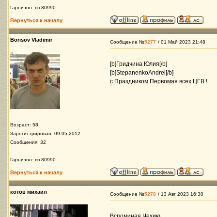
Гарнизон: пп 80990
Вернуться к началу
Borisov Vladimir
Сообщение №
5277
/ 01 Май 2023 21:48
[b]Гридчина Юлия[/b]
[b]StepanenkoAndrei[/b]
с Праздником Первомая всех ЦГВ !
Возраст: 58
Зарегистрирован: 09.05.2012
Сообщения: 32
Гарнизон: пп 80990
Вернуться к началу
котов михаил
Сообщение №
5278
/ 13 Авг 2023 16:30
Вспоминая Чехию