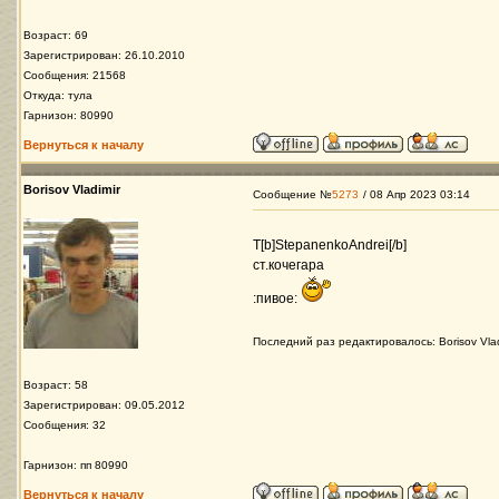
Возраст: 69
Зарегистрирован: 26.10.2010
Сообщения: 21568
Откуда: тула
Гарнизон: 80990
Вернуться к началу
Borisov Vladimir
Сообщение №
5273
/ 08 Апр 2023 03:14
Т[b]StepanenkoAndrei[/b]
ст.кочегара
:пивоe:
Последний раз редактировалось: Borisov Vlad
Возраст: 58
Зарегистрирован: 09.05.2012
Сообщения: 32
Гарнизон: пп 80990
Вернуться к началу