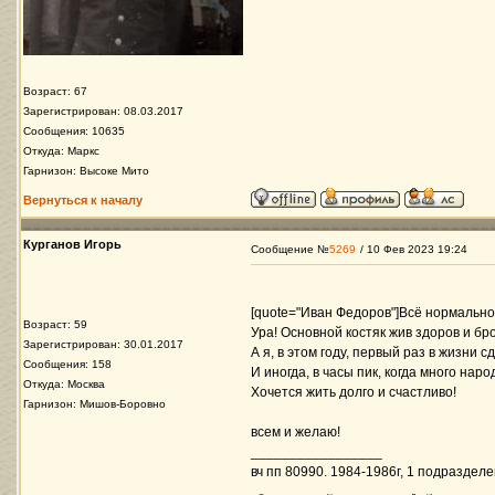
Возраст: 67
Зарегистрирован: 08.03.2017
Сообщения: 10635
Откуда: Маркс
Гарнизон: Высоке Мито
Вернуться к началу
Курганов Игорь
Сообщение №
5269
/ 10 Фев 2023 19:24
[quote="Иван Федоров"]Всё нормально
Возраст: 59
Ура! Основной костяк жив здоров и бр
Зарегистрирован: 30.01.2017
А я, в этом году, первый раз в жизни с
Сообщения: 158
И иногда, в часы пик, когда много наро
Откуда: Москва
Хочется жить долго и счастливо!
Гарнизон: Мишов-Боровно
всем и желаю!
_________________
вч пп 80990. 1984-1986г, 1 подразделе