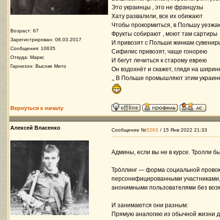
Это украинцы , это не французы
Хату развалили, все их обижают
Чтобы прокормиться, в Польшу уезжа
Возраст: 67
Фрукты собирают , моют там сартиры
Зарегистрирован: 08.03.2017
И привозят с Польши жинкам сувенир
Сообщения: 10635
Сифилис привозят, чаще гонорею
Откуда: Маркс
И бегут лечиться к старому еврею
Гарнизон: Высоке Мито
Он вздохнёт и скажет, глядя на ширин
,, В Польше промышляют этим украинк
Вернуться к началу
Алексей Власенко
Сообщение №
5263
/ 15 Янв 2022 21:33
Админы, если вы не в курсе. Тролли б
Тро́ллинг — форма социальной провок
персонифицированными участниками, 
анонимными пользователями без возм
И занимаются они разным:
Прямую аналогию из обычной жизни д