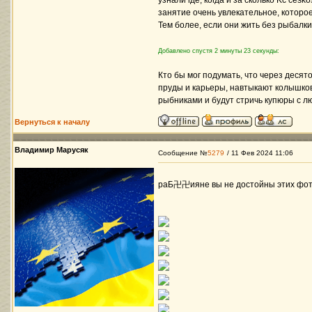
узнали где, когда и за сколько Kč čes
занятие очень увлекательное, которое
Тем более, если они жить без рыбалки 
Добавлено спустя 2 минуты 23 секунды:
Кто бы мог подумать, что через десято
пруды и карьеры, навтыкают колышков
рыбниками и будут стричь купюры с л
Вернуться к началу
Владимир Марусяк
Сообщение №
5279
/ 11 Фев 2024 11:06
раБ卍卍ияне вы не достойны этих фото