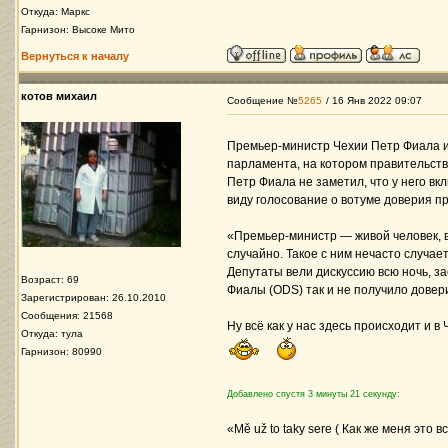
Откуда: Маркс
Гарнизон: Высоке Мито
Вернуться к началу
котов михаил
Сообщение №
5265
/ 16 Янв 2022 09:07
Премьер-министр Чехии Петр Фиала и
парламента, на котором правительств
Петр Фиала не заметил, что у него вк
виду голосование о вотуме доверия п
«Премьер-министр — живой человек, 
случайно. Такое с ним нечасто случае
Депутаты вели дискуссию всю ночь, з
Возраст: 69
Фиалы (ODS) так и не получило довер
Зарегистрирован: 26.10.2010
Сообщения: 21568
Ну всё как у нас здесь происходит и в 
Откуда: тула
Гарнизон: 80990
Добавлено спустя 3 минуты 21 секунду:
«Mě už to taky sere ( Как же меня это в