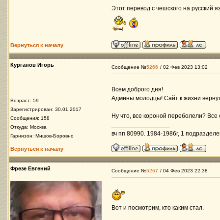
Этот перевод с чешского на русский яз
Вернуться к началу
Курганов Игорь
Сообщение №
5266
/ 02 Фев 2023 13:02
Всем доброго дня!
Админы молодцы! Сайт к жизни верну
Возраст: 59
Зарегистрирован: 30.01.2017
Ну что, все короной переболели? Все
Сообщения: 158
_________________
Откуда: Москва
вч пп 80990. 1984-1986г, 1 подразделе
Гарнизон: Мишов-Боровно
Вернуться к началу
Фрезе Евгений
Сообщение №
5267
/ 04 Фев 2023 22:38
Вот и посмотрим, кто каким стал.