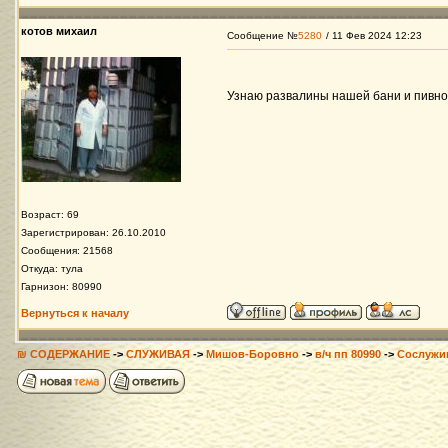
котов михаил
Сообщение №
5280
/ 11 Фев 2024 12:23
Узнаю развалины нашей бани и пивного
Возраст: 69
Зарегистрирован: 26.10.2010
Сообщения: 21568
Откуда: тула
Гарнизон: 80990
Вернуться к началу
₪ СОДЕРЖАНИЕ
->
СЛУЖИВАЯ
->
Мишов-Боровно
->
в/ч пп 80990
->
Сослужи