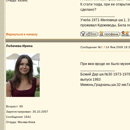
Откуда: Казань
К стати тогда, при ее открыт
сделано?
_________________
Учеба 1971-Миловице шк.1, 1
проживал Курживоды, Бела п
Вернуться к началу
Лобачева Ирина
Сообщение №
5
/ 14 Янв 2008 18:
При мне вроде не было музея
_________________
Божий Дар шк.№30 1973-1978
выпуск 1983
Мимонь,Градчаны,шк.32 им.Га
Возраст: 60
Зарегистрирован: 30.10.2007
Сообщения: 1641
Откуда: Москва-Киев