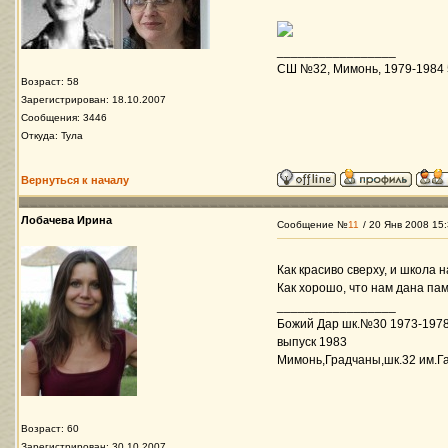
_________________
СШ №32, Мимонь, 1979-1984 5-
Возраст: 58
Зарегистрирован: 18.10.2007
Сообщения: 3446
Откуда: Тула
Вернуться к началу
Лобачева Ирина
Сообщение №
11
/ 20 Янв 2008 15
Как красиво сверху, и школа 
Как хорошо, что нам дана пам
_________________
Божий Дар шк.№30 1973-1978
выпуск 1983
Мимонь,Градчаны,шк.32 им.Га
Возраст: 60
Зарегистрирован: 30.10.2007