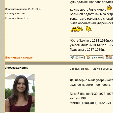
чуть дальше, направо закупск
Зарегистрирован: 22.11.2007
другие достойные люди..
Сообщения: 267
Большой радостью было встре
Откуда: г.Улан-Удэ
тогда такие маленькие спокой
была абсолютная уверенность
_________________
Жил в Закупи с 1984-1986гг.К
учился Мимонь шк №32 с 198
Градчаны с 1987-1989гг.
Вернуться к началу
Лобачева Ирина
Сообщение №
27
/ 21 Фев 2008 19
Да, наверно была уверенност
вкусное мороженное поесть!
_________________
Божий Дар шк.№30 1973-1978
выпуск 1983
Мимонь,Градчаны,шк.32 им.Га