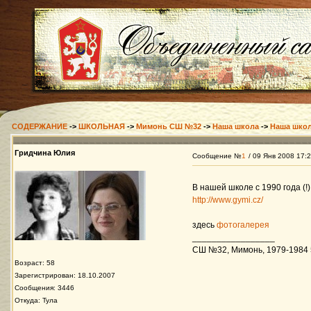
СОДЕРЖАНИЕ
->
ШКОЛЬНАЯ
->
Мимонь СШ №32
->
Наша школа
->
Наша школ
Гридчина Юлия
Сообщение №
1
/ 09 Янв 2008 17:
В нашей школе с 1990 года (!
http://www.gymi.cz/
здесь
фотогалерея
_________________
СШ №32, Мимонь, 1979-1984 5-
Возраст: 58
Зарегистрирован: 18.10.2007
Сообщения: 3446
Откуда: Тула