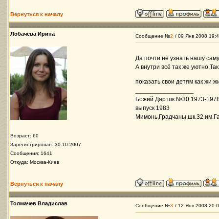
Вернуться к началу
Лобачева Ирина
Сообщение №
2
/ 09 Янв 2008 19:
Да почти не узнать нашу сам
А внутри всё так же уютно.Так
показать свои детям как жи ж
_________________
Божий Дар шк.№30 1973-1978
выпуск 1983
Мимонь,Градчаны,шк.32 им.Га
Возраст: 60
Зарегистрирован: 30.10.2007
Сообщения: 1641
Откуда: Москва-Киев
Вернуться к началу
Толмачев Владислав
Сообщение №
3
/ 12 Янв 2008 20: