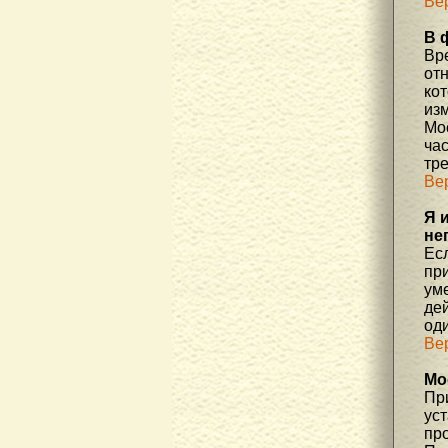
Ве
В 
Вр
отн
ко
изм
Мос
час
тр
Ве
Я 
не
Есл
пр
уме
де
од
Ве
Мо
При
ус
про