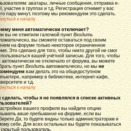
льзователям: аватары, личные сообщения, отправка e-
l, участие в группах и т.д. Регистрация отнимет у вас
го пару минут, поэтому мы рекомендуем это сделать.
рнуться к началу
чему меня автоматически отключает?
ли вы не отметили галочкой пункт
Входить
томатически
, вы сможете оставаться под своим
енем на форуме только некоторое ограниченное
мя. Это сделано для того, чтобы никто другой не смог
спользоваться вашей учётной записью. Для того, чтобы
с автоматически не отключало от форума, вы можете
брать пункт
Входить автоматически
, но мы
не
комендуем
вам делать это на общедоступном
мпьютере, например в библиотеке, интернет-кафе,
верситете и т.д.
рнуться к началу
к сделать, чтобы я не появлялся в списке активных
льзователей?
настройках вашего профиля вы найдете опцию
рывать ваше пребывание на форуме
, если вы
берете
Да
, то будете видны только администраторам и
мому себе. Для всех остальных вы будете показываться
 скрытый пользователь.