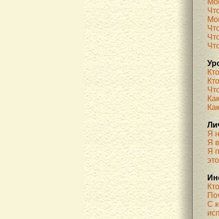
Мо
Чт
Мог
Чт
Чт
Чт
Ур
Кт
Кт
Чт
Как
Ка
Ли
Я 
Я 
Я п
эт
Ин
Кт
По
С 
ис