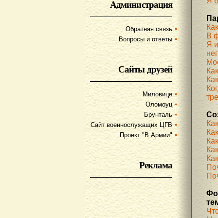
Я б
Администрация
Па
Ка
Обратная связь
В 
Вопросы и ответы
Я 
не
Мое
Сайты друзей
Ка
Как
Ког
Миловице
тр
Оломоуц
Со
Брунталь
Ка
Сайт военнослужащих ЦГВ
Ка
Проект "В Армии"
Ка
Как
Как
Реклама
По
Поч
Фо
те
Чт