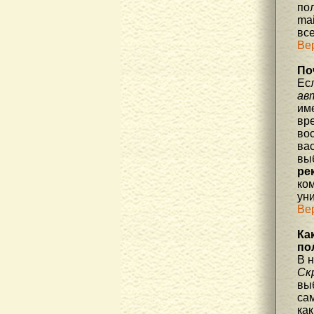
по
mai
все
Ве
По
Ес
ав
им
вре
во
ва
вы
ре
ко
уни
Ве
Ка
по
В 
Ск
вы
са
как