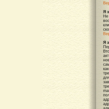
Ве
Я 
Не
во
кл
ск
Ве
Я 
Пер
Вто
ак
но
са
как
тр
дл
за
тре
mai
пол
адр
адр
ад