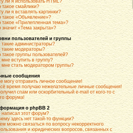
гу ли я использовать HTML?
о такое смайлики?
у ли я вставлять картинки?
о такое «Объявление»?
о такое «Прилепленная тема»?
о значит «Тема закрыта»?
овни пользователей и группы
о такие администраторы?
о такие модераторы?
о такое группы пользователей?
 мне вступить в группу?
к мне стать модератором группы?
чные сообщения
не могу отправить личное сообщение!
всё время получаю нежелательные личные сообщения!
олучил спам или оскорбительный e-mail от кого-то с
ого форума!
формация о phpBB 2
о написал этот форум?
чему здесь нет такой-то функции?
кем можно связаться по вопросу некорректного
пользования и юридических вопросов, связанных с