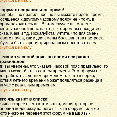
рнуться к началу
форумах неправильное время!
емя обычно правильное, но вы можете видеть время,
осящееся к другому часовому поясу, не к тому, в
тором находитесь вы. В этом случае вы можете
енить часовой пояс на тот, в котором вы находитесь:
ква, Киев и т.д. Пожалуйста, учтите, что для смены
ового пояса, как и для смены большинства настроек,
ебуется быть зарегистрированным пользователем.
рнуться к началу
изменил часовой пояс, но время все равно
правильное!
и вы уверены, что указали часовой пояс правильно, то
ичина может быть в летнем времени. Этот форум не
ет работать с летним временем, так что в период
йствия летнего времени может появляться разница в
ин час с реальным временем.
рнуться к началу
его языка нет в списке!
чина скорее всего в том, что администратор не
тановил поддержку вашего языка в форуме, или же
сто никто не перевёл этот форум на ваш язык.