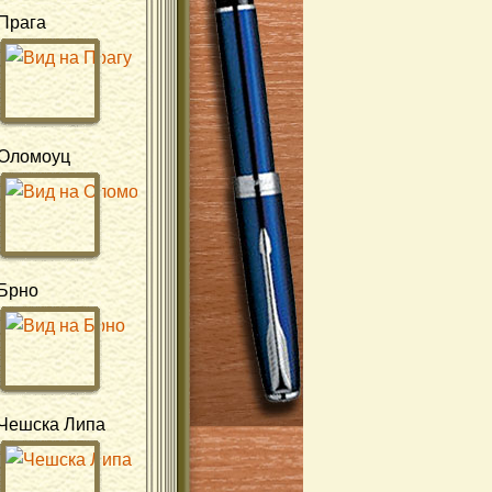
Прага
Оломоуц
Брно
Чешска Липа