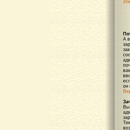
эт
По
А 
за
зак
соо
ад
по
вам
вв
есл
он
Ве
За
Вы 
ад
за
Те
во