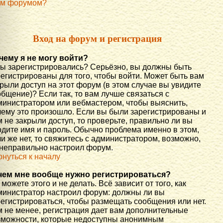
им форумом?
Вход на форум и регистрация
чему я не могу войти?
вы зарегистрировались? Серьёзно, вы должны быть
регистрированы для того, чтобы войти. Может быть вам
рыли доступ на этот форум (в этом случае вы увидите
бщение)? Если так, то вам лучше связаться с
министратором или вебмастером, чтобы выяснить,
чему это произошло. Если вы были зарегистрированы и
 не закрыли доступ, то проверьте, правильно ли вы
одите имя и пароль. Обычно проблема именно в этом,
и же нет, то свяжитесь с администратором, возможно,
 неправильно настроил форум.
рнуться к началу
чем мне вообще нужно регистрироваться?
можете этого и не делать. Всё зависит от того, как
министратор настроил форум: должны ли вы
регистрироваться, чтобы размещать сообщения или нет.
м не менее, регистрация дает вам дополнительные
зможности, которые недоступны анонимным