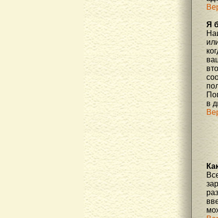
Ве
Я 
На
или
ко
ва
вт
со
по
По
в д
Ве
Ка
Вс
за
ра
вве
мо