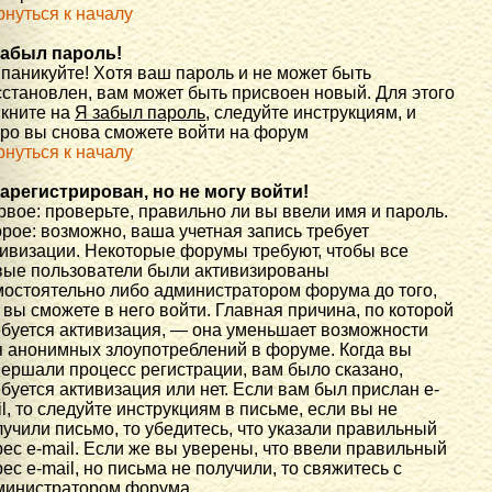
рнуться к началу
забыл пароль!
 паникуйте! Хотя ваш пароль и не может быть
сстановлен, вам может быть присвоен новый. Для этого
икните на
Я забыл пароль
, следуйте инструкциям, и
оро вы снова сможете войти на форум
рнуться к началу
зарегистрирован, но не могу войти!
вое: проверьте, правильно ли вы ввели имя и пароль.
рое: возможно, ваша учетная запись требует
тивизации. Некоторые форумы требуют, чтобы все
вые пользователи были активизированы
мостоятельно либо администратором форума до того,
 вы сможете в него войти. Главная причина, по которой
ебуется активизация, — она уменьшает возможности
я анонимных злоупотреблений в форуме. Когда вы
вершали процесс регистрации, вам было сказано,
буется активизация или нет. Если вам был прислан e-
l, то следуйте инструкциям в письме, если вы не
учили письмо, то убедитесь, что указали правильный
ес e-mail. Если же вы уверены, что ввели правильный
ес e-mail, но письма не получили, то свяжитесь с
министратором форума.