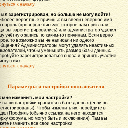
рнуться к началу
был зарегистрирован, но больше не могу войти!
иболее вероятные причины: вы ввели неверное имя
 пароль (проверьте письмо, которое вам прислали,
гда вы зарегистрировались) или администратор удалил
шу учётную запись по каким-то причинам. Если верно
орое, то возможно вы не написали ни одного
общения? Администраторы могут удалять неактивных
льзователей, чтобы уменьшить размер базы данных.
пробуйте зарегистрироваться снова и принять участие
искуссиях.
рнуться к началу
Параметры и настройки пользователя
к мне изменить мои настройки?
е ваши настройки хранятся в базе данных (если вы
регистрированы). Чтобы изменить их, перейдите в
здел
Профиль
(обычно ссылка на него находится
рху форума, но могут быть и исключения). Там вы
жете изменить все свои настройки