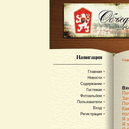
Навигация
Сод
Главная
Новости
Содержание
Вх
Гостевая
По
Фотоальбом
За
Пользователи
По
Вход
Как
по
Регистрация
Я 
Я з