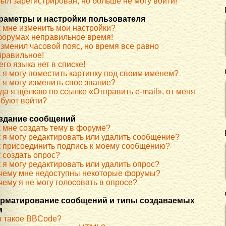
ыл зарегистрирован, но больше не могу войти!
раметры и настройки пользователя
к мне изменить мои настройки?
форумах неправильное время!
изменил часовой пояс, но время все равно
правильное!
го языка нет в списке!
к я могу поместить картинку под своим именем?
 я могу изменить свое звание?
да я щёлкаю по ссылке «Отправить e-mail», от меня
ебуют войти?
здание сообщений
к мне создать тему в форуме?
к я могу редактировать или удалить сообщение?
к присоединить подпись к моему сообщению?
 создать опрос?
 я могу редактировать или удалить опрос?
чему мне недоступны некоторые форумы?
ему я не могу голосовать в опросе?
рматирование сообщений и типы создаваемых
м
о такое BBCode?