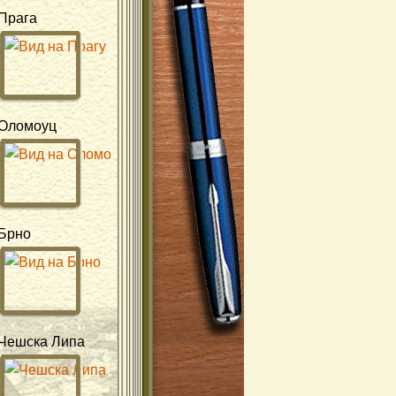
Прага
Оломоуц
Брно
Чешска Липа