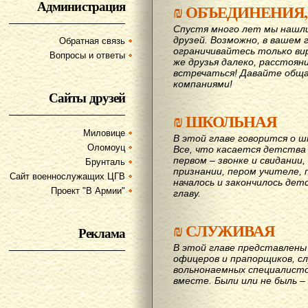
Администрация
₪
ОБЪЕДИНЕНИЯ,
Спустя много лет мы нашл
друзей. Возможно, в вашем 
Обратная связь
ограничивайтесь только ви
Вопросы и ответы
же друзья далеко, расстояни
вcтречаться! Давайте обща
компаниями!
Сайты друзей
₪
ШКОЛЬНАЯ
Миловице
В этой главе говорится о шк
Оломоуц
Все, что касается детства
первом – звонке и свидании,
Брунталь
признании, пером учителе, п
Сайт военнослужащих ЦГВ
началось и закончилось дет
Проект "В Армии"
главу.
₪
СЛУЖИВАЯ
Реклама
В этой главе представлены 
офицеров и прапорщиков, сл
вольнонаемных специалисто
вместе. Были или не быль – 