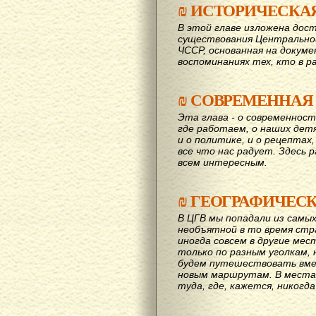
₪
ИСТОРИЧЕСКА
В этой главе изложена дост
существования Центрально
ЧССР, основанная на докум
воспоминаниях тех, кто в р
₪
СОВРЕМЕННАЯ
Эта глава - о современност
где работаем, о наших детях
и о политике, и о рецептах,
все что нас радует. Здесь 
всем интересным.
₪
ГЕОГРАФИЧЕС
В ЦГВ мы попадали из самых
необъятной в то время стр
иногда совсем в другие мес
только по разным уголкам, 
будем путешествовать вме
новым маршрутам. В места,
туда, где, кажется, никогд