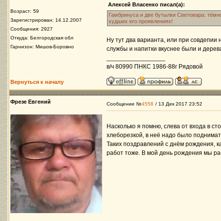
Алексей Власенко писал(а):
Возраст: 59
Гамбринуса и две бутылки Световара: тёмно
Зарегистрирован: 14.12.2007
худших его проявлениях!
Сообщения: 2927
Откуда: Белгородская обл
Ну тут два варианта, или при совдепии 
Гарнизон: Мишов-Боровно
службы и напитки вкуснее были и дерев
_________________
в/ч 80990 ПНКС 1986-88г Рядовой
Вернуться к началу
Фрезе Евгений
Сообщение №
4558
/ 13 Дек 2017 23:52
Насколько я помню, слева от входа в с
хлеборезкой, в неё надо было поднимать
Таких поздравлений с днём рождения, к
работ тоже. В мой день рождения мы р