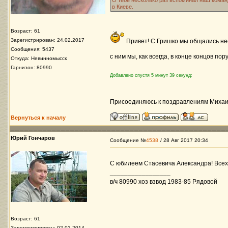
О тебе несколько раз вспоминал наш коман
в Киеве.
Возраст: 61
Зарегистрирован: 24.02.2017
Привет! С Гришко мы общались нес
Сообщения: 5437
с ним мы, как всегда, в конце концов пор
Откуда: Невинномысск
Гарнизон: 80990
Добавлено спустя 5 минут 39 секунд:
Присоединяюсь к поздравлениям Михаил
Вернуться к началу
Юрий Гончаров
Сообщение №
4538
/ 28 Авг 2017 20:34
С юбилеем Стасевича Александра! Всех 
_________________
в/ч 80990 хоз взвод 1983-85 Рядовой
Возраст: 61
Зарегистрирован: 02.02.2014