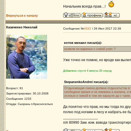
Начальник всегда прав....!
Вернуться к началу
Казаченко Николай
Сообщение №
4533
/ 26 Июл 2017 22:39
котов михаил писал(а):
еужели он варенье с собой унёс ?
Уже точно не помню, но вроде как вылил
Добавлено спустя 4 минуты 26 секунд:
StepanenkoAndrei писал(а):
Отдыхающая смена должна отдыхать(так в ус
Возраст: 61
свободное время и не ежевика а малина, и в
Зарегистрирован: 30.10.2008
осенью и зимой в том же карауле да с чаем..
Сообщения: 1233
Откуда: Сызрань п.Красносельск
Да понятно что прав, но мы тогда по др
полно под ногами в лесу и набрать ее б
_________________
п/п 80990 Зам. ком. взвода транспортир