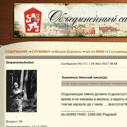
СОДЕРЖАНИЕ
->
СЛУЖИВАЯ
->
Мишов-Боровно
->
в/ч пп 80990
->
Сослужив
StepanenkoAndrei
Сообщение №
4531
/ 26 Июл 2017 08:48
Казаченко Николай писал(а):
если отдыхающая смена проявит инициативу
Отдыхающая смена должна отдыхать(так 
время и не ежевика а малина, и варить н
том же карауле да с чаем...... крассота! 
_________________
в/ч 80990 ПНКС 1986-88г Рядовой
Возраст: 59
Зарегистрирован: 14.12.2007