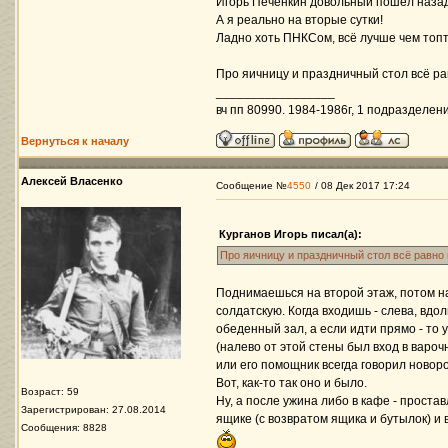
Игорь Печёнкин довольный пошёл назад 
А я реально на вторые сутки!
Ладно хоть ПНКСом, всё лучше чем топт
Про яичницу и праздничный стол всё ра
_________________
вч пп 80990. 1984-1986г, 1 подразделени
Вернуться к началу
Алексей Власенко
Сообщение №
4550
/ 08 Дек 2017 17:24
Курганов Игорь писал(а):
Про яичницу и праздничный стол всё равно
Поднимаешься на второй этаж, потом на
солдатскую. Когда входишь - слева, вдо
обеденный зал, а если идти прямо - то у
(налево от этой стены был вход в вароч
или его помощник всегда говорил новор
Вот, как-то так оно и было.
Возраст: 59
Ну, а после ужина либо в кафе - прост
Зарегистрирован: 27.08.2014
ящике (с возвратом ящика и бутылок) и 
Сообщения: 8828