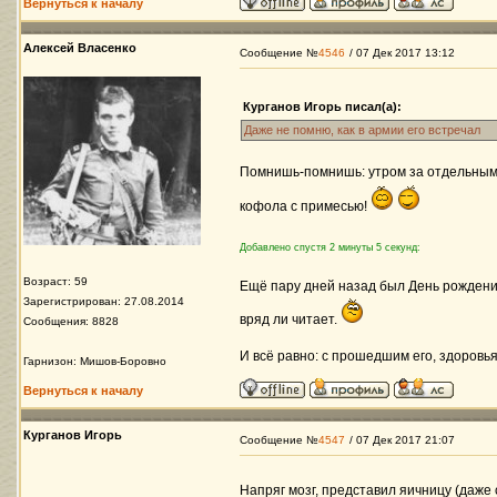
Вернуться к началу
Алексей Власенко
Сообщение №
4546
/ 07 Дек 2017 13:12
Курганов Игорь писал(а):
Даже не помню, как в армии его встречал
Помнишь-помнишь: утром за отдельным с
кофола с примесью!
Добавлено спустя 2 минуты 5 секунд:
Возраст: 59
Ещё пару дней назад был День рождения
Зарегистрирован: 27.08.2014
вряд ли читает.
Сообщения: 8828
И всё равно: с прошедшим его, здоровья
Гарнизон: Мишов-Боровно
Вернуться к началу
Курганов Игорь
Сообщение №
4547
/ 07 Дек 2017 21:07
Напряг мозг, представил яичницу (даже 