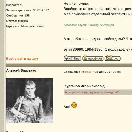
Нет, не помню.
Возраст: 59
Вообще-то может из-за того, что встречал
Зарегистрирован: 30.01.2017
А за пожелания отдельный респект! Ой к
Сообщения: 158
Откуда: Москва
Добавлено спустя 1 минуту 22 секунды:
Гарнизон: Мишов-Боровно
А от работ и нарядов освобождали? Чт
_________________
вч пп 80990. 1984-1986г, 1 подразделени
Вернуться к началу
Алексей Власенко
Сообщение №
4548
/ 08 Дек 2017 08:54
Курганов Игорь писал(а):
А от работ и нарядов освобождали?
Ага!