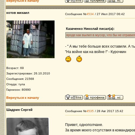
Вернуться к началу
котов михаил
Сообщение №
4534
/ 27 Июл 2017 06:42
Казаченко Николай писал(а):
вроде как вылил в мусор, что бы не отравил
- " А мы тебе больше всех оставили. А ты
"На войне как на войне !" - Курочкин
Возраст: 69
Зарегистрирован: 26.10.2010
Сообщения: 21568
Откуда: тула
Гарнизон: 80990
Вернуться к началу
Шадрин Сергей
Сообщение №
4535
/ 28 Авг 2017 15:42
Привет, однополчане.
За время моего отсутствия в командиров