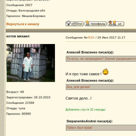
Сообщения: 2927
Откуда: Белгородская обл
Гарнизон: Мишов-Боровно
Вернуться к началу
котов михаил
Сообщение №
4532
/ 26 Июл 2017 11:17
Алексей Власенко писал(а):
То есть, не запрещено? Значит разрешается
И я про тоже самое !
Алексей Власенко писал(а):
Ага, для дочки!
Возраст: 69
Зарегистрирован: 26.10.2010
Святое дело...!
Сообщения: 21568
Откуда: тула
Добавлено спустя 32 секунды:
Гарнизон: 80990
StepanenkoAndrei писал(а):
Лабух был прав!