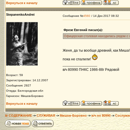
Вернуться к началу
StepanenkoAndrei
Сообщение №
4560
/ 14 Дек 2017 08:32
Фрезе Евгений писал(а):
Офицерская столовая находилась рядом с 
Женя, да ты вообще древний, как Миша
пока не спалили!
_________________
в/ч 80990 ПНКС 1986-88г Рядовой
Возраст: 59
Зарегистрирован: 14.12.2007
Сообщения: 2927
Откуда: Белгородская обл
Гарнизон: Мишов-Боровно
Вернуться к началу
₪ СОДЕРЖАНИЕ
->
СЛУЖИВАЯ
->
Мишов-Боровно
->
в/ч пп 80990
->
Сослужи