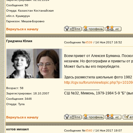
Сообщения: 50
Откуда: Казахстан Костанайская
обл.п. Кушмурун
Гарнизон: Мишов-Боровно
Вернуться к началу
Гридчина Юлия
Сообщение №
4539
/ 14 Ноя 2017 16:52
Всем привет от Алексея Буякина. Поскол
незачем. Но фотографии и приветы от р
Может быть вы его переубедите.
Здесь разместила школьные фото 1982 
http://cgv.su/forum/viewtopic.php?p=101
_________________
Возраст: 58
СШ №32, Мимонь, 1979-1984 5-9 "Б" (вып
Зарегистрирован: 18.10.2007
Сообщения: 3446
Откуда: Тула
Вернуться к началу
котов михаил
Сообщение №
4540
/ 14 Ноя 2017 19:07