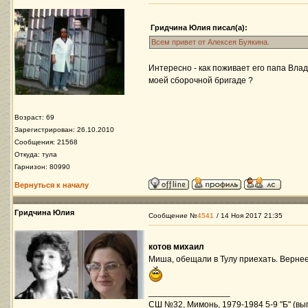
Гридчина Юлия писал(а):
Всем привет от Алексея Буякина.
Интересно - как поживает его папа Вла
моей сборочной бригаде ?
Возраст: 69
Зарегистрирован: 26.10.2010
Сообщения: 21568
Откуда: тула
Гарнизон: 80990
Вернуться к началу
Гридчина Юлия
Сообщение №
4541
/ 14 Ноя 2017 21:35
котов михаил
Миша, обещали в Тулу приехать. Вернее
_________________
СШ №32, Мимонь, 1979-1984 5-9 "Б" (вып