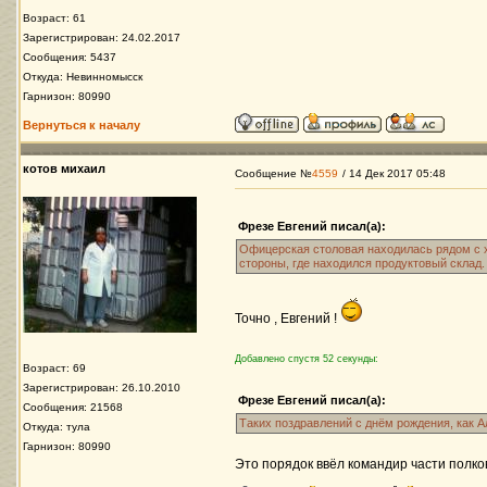
Возраст: 61
Зарегистрирован: 24.02.2017
Сообщения: 5437
Откуда: Невинномысск
Гарнизон: 80990
Вернуться к началу
котов михаил
Сообщение №
4559
/ 14 Дек 2017 05:48
Фрезе Евгений писал(а):
Офицерская столовая находилась рядом с хл
стороны, где находился продуктовый склад.
Точно , Евгений !
Добавлено спустя 52 секунды:
Возраст: 69
Зарегистрирован: 26.10.2010
Фрезе Евгений писал(а):
Сообщения: 21568
Таких поздравлений с днём рождения, как А
Откуда: тула
Гарнизон: 80990
Это порядок ввёл командир части полко