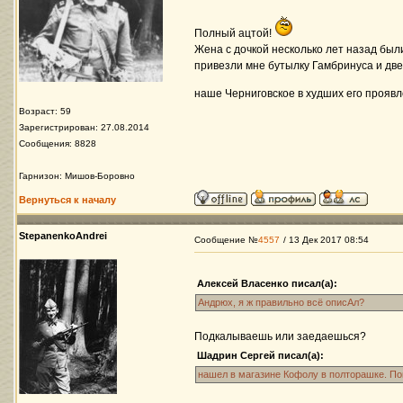
Полный ацтой!
Жена с дочкой несколько лет назад были
привезли мне бутылку Гамбринуса и две
наше Черниговское в худших его прояв
Возраст: 59
Зарегистрирован: 27.08.2014
Сообщения: 8828
Гарнизон: Мишов-Боровно
Вернуться к началу
StepanenkoAndrei
Сообщение №
4557
/ 13 Дек 2017 08:54
Алексей Власенко писал(а):
Андрюх, я ж правильно всё описАл?
Подкалываешь или заедаешься?
Шадрин Сергей писал(а):
нашел в магазине Кофолу в полторашке. По