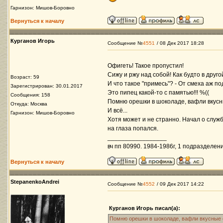
Гарнизон: Мишов-Боровно
Вернуться к началу
Курганов Игорь
Сообщение №
4551
/ 08 Дек 2017 18:28
Офигеть! Такое пропустил!
Сижу и ржу над собой! Как будто в друг
Возраст: 59
И что такое "примесь"? - От смеха аж по
Зарегистрирован: 30.01.2017
Это пипец какой-то с памятью!!! %((
Сообщения: 158
Помню орешки в шоколаде, вафли вкусны
Откуда: Москва
И всё...
Гарнизон: Мишов-Боровно
Хотя может и не странно. Начал о служб
на глаза попался.
_________________
вч пп 80990. 1984-1986г, 1 подразделени
Вернуться к началу
StepanenkoAndrei
Сообщение №
4552
/ 09 Дек 2017 14:22
Курганов Игорь писал(а):
Помню орешки в шоколаде, вафли вкусные 