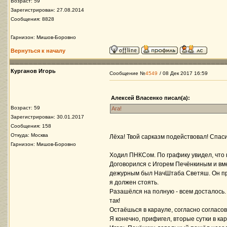
Возраст: 59
Зарегистрирован: 27.08.2014
Сообщения: 8828
Гарнизон: Мишов-Боровно
Вернуться к началу
Курганов Игорь
Сообщение №
4549
/ 08 Дек 2017 16:59
Алексей Власенко писал(а):
Возраст: 59
Ага!
Зарегистрирован: 30.01.2017
Сообщения: 158
Откуда: Москва
Лёха! Твой сарказм подействовал! Спаси
Гарнизон: Мишов-Боровно
Ходил ПНКСом. По графику увидел, что 
Договорился с Игорем Печёнкиным и вме
дежурным был НачШтаба Светяш. Он при
я должен стоять.
Разашёлся на полную - всем досталось. 
так!
Остаёшься в карауле, согласно согласо
Я конечно, прифигел, вторые сутки в ка